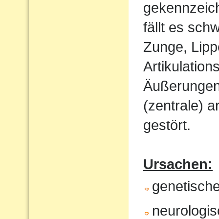
gekennzeich
fällt es sch
Zunge, Lipp
Artikulatio
Äußerungen w
(zentrale) a
gestört.
Ursachen:
genetisch
neurologis