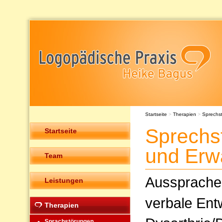
Startseite
>
Therapien
>
Sprechs
Sprechs
Startseite
und Erw
Team
Ausspraches
Leistungen
verbale Ent
Therapien
Sprachstörungen