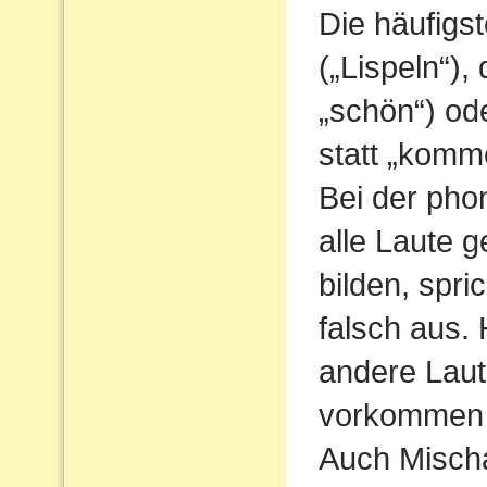
Die häufigs
(„Lispeln“),
„schön“) od
statt „komm
Bei der pho
alle Laute g
bilden, spri
falsch aus.
andere Laute
vorkommen 
Auch Mischa