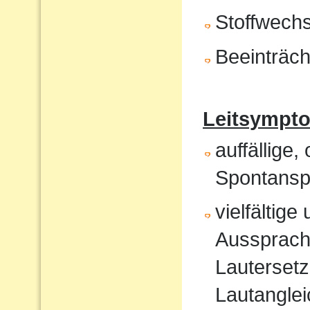
Stoffwech
Beeinträch
Leitsympt
auffällige,
Spontansp
vielfältig
Aussprach
Lautersetz
Lautanglei