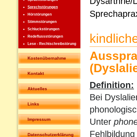
Dysarthrie/
Sprechstörungen
Sprechapra
Hörstörungen
Stimmstörungen
Schluckstörungen
kindlic
Redeflussstörungen
Lese - Rechtschreibstörung
Ausspra
Kostenübernahme
(Dyslali
Kontakt
Definition:
Aktuelles
Bei Dyslali
Links
phonologisc
Unter
phone
Impressum
Fehlbildung
Datenschutzerklärung