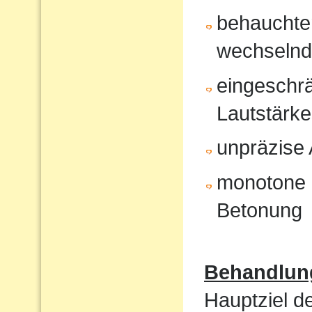
behauchte
wechselnd
eingeschrä
Lautstärk
unpräzise A
monotone 
Betonung
Behandlun
Hauptziel d