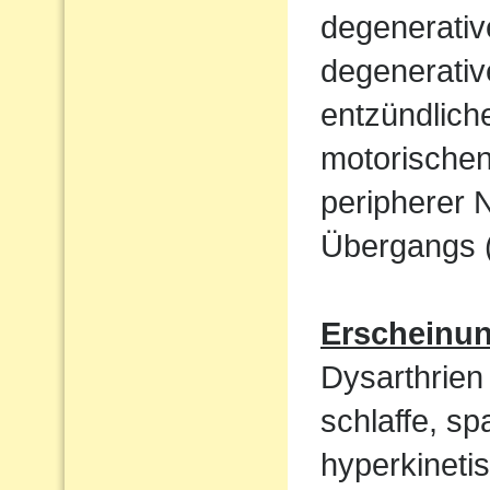
degenerati
degenerativ
entzündlich
motorische
peripherer 
Übergangs (
Erscheinu
Dysarthrien 
schlaffe, sp
hyperkineti