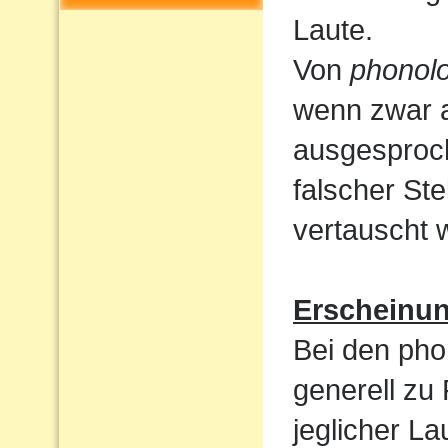
Laute.
Von
phonolo
wenn zwar a
ausgesproc
falscher St
vertauscht 
Erscheinu
Bei den pho
generell zu
jeglicher L