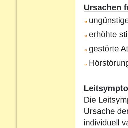
Ursachen f
ungünstig
erhöhte st
gestörte 
Hörstörun
Leitsympt
Die Leitsym
Ursache de
individuell 