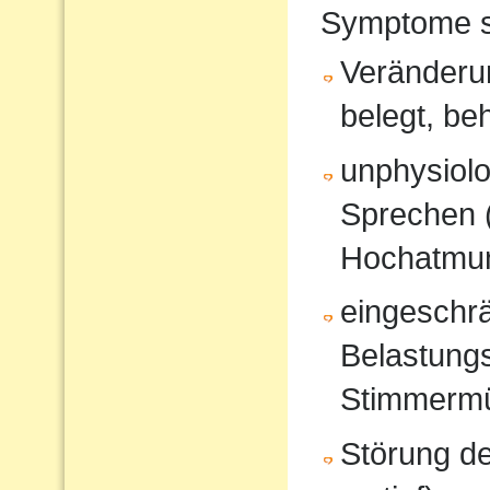
Symptome s
Veränderun
belegt, be
unphysiol
Sprechen 
Hochatmun
eingeschrä
Belastungs
Stimmerm
Störung d