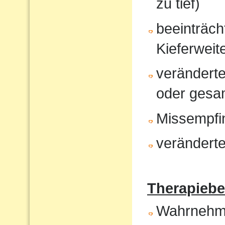
zu tief)
beeinträcht
Kieferweit
veränderte
oder gesam
Missempfi
veränderte
Therapiebe
Wahrnehm