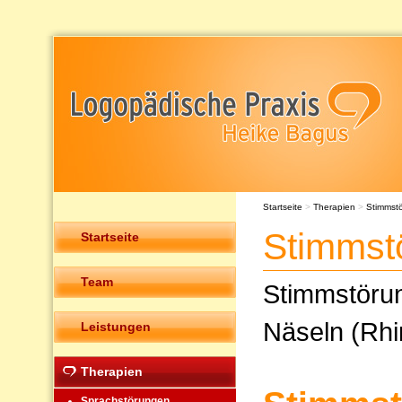
Startseite
>
Therapien
>
Stimmst
Stimmst
Startseite
Team
Stimmstöru
Näseln (Rhi
Leistungen
Therapien
Sprachstörungen