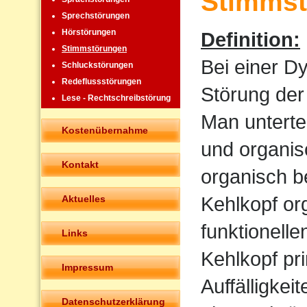
Stimmst
Sprechstörungen
Hörstörungen
Definition:
Stimmstörungen
Bei einer D
Schluckstörungen
Redeflussstörungen
Störung der
Lese - Rechtschreibstörung
Man untertei
Kostenübernahme
und organis
Kontakt
organisch b
Kehlkopf or
Aktuelles
funktionell
Links
Kehlkopf pr
Impressum
Auffälligkeit
Datenschutzerklärung