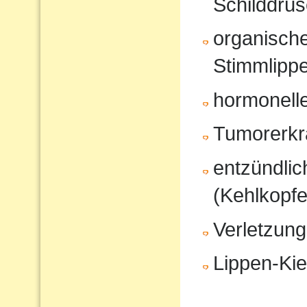
Schilddrüs
organisch
Stimmlipp
hormonell
Tumorerk
entzündli
(Kehlkopfe
Verletzung
Lippen-Ki