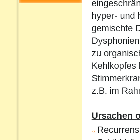
eingeschrän
hyper- und 
gemischte 
Dysphonien.
zu organis
Kehlkopfes
Stimmerkran
z.B. im Ra
Ursachen o
Recurrensp