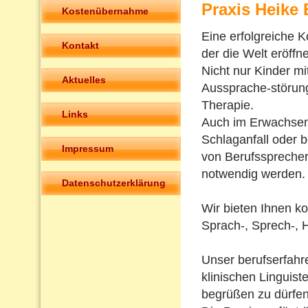
Praxis Heike
Kostenübernahme
Eine erfolgreiche K
Kontakt
der die Welt eröffne
Nicht nur Kinder m
Aktuelles
Aussprache-störun
Therapie.
Links
Auch im Erwachsen
Schlaganfall oder 
Impressum
von Berufsspreche
notwendig werden.
Datenschutzerklärung
Wir bieten Ihnen k
Sprach-, Sprech-, 
Unser berufserfah
klinischen Linguiste
begrüßen zu dürfen