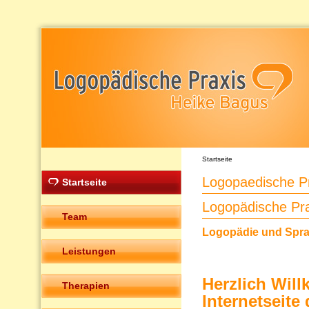
Startseite
Logopaedische P
Startseite
Logopädische Pr
Team
Logopädie und Sprac
Leistungen
Herzlich Wil
Therapien
Internetseit