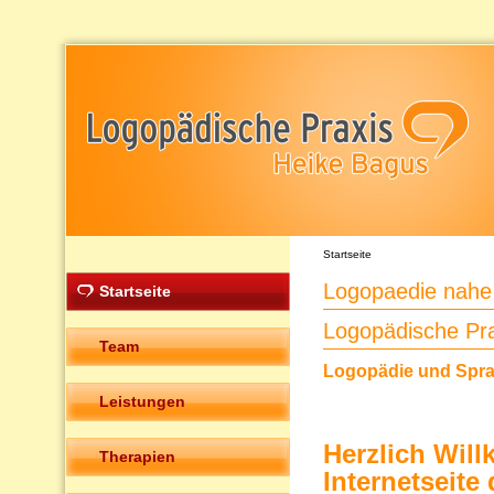
Startseite
Logopaedie nahe
Startseite
Logopädische Pr
Team
Logopädie und Sprac
Leistungen
Herzlich Wil
Therapien
Internetseit