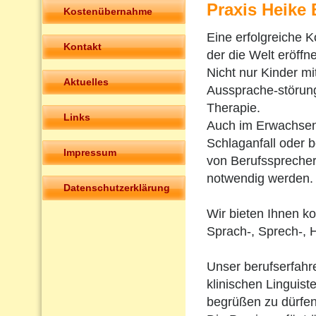
Praxis Heike
Kostenübernahme
Eine erfolgreiche K
Kontakt
der die Welt eröffne
Nicht nur Kinder m
Aktuelles
Aussprache-störun
Therapie.
Links
Auch im Erwachsen
Schlaganfall oder 
Impressum
von Berufsspreche
notwendig werden.
Datenschutzerklärung
Wir bieten Ihnen k
Sprach-, Sprech-, 
Unser berufserfah
klinischen Linguiste
begrüßen zu dürfen